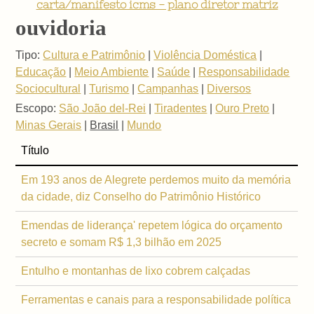
carta/manifesto icms - plano diretor matriz
ouvidoria
Tipo:
Cultura e Patrimônio
|
Violência Doméstica
|
Educação
|
Meio Ambiente
|
Saúde
|
Responsabilidade
Sociocultural
|
Turismo
|
Campanhas
|
Diversos
Escopo:
São João del-Rei
|
Tiradentes
|
Ouro Preto
|
Minas Gerais
|
Brasil
|
Mundo
Título
Em 193 anos de Alegrete perdemos muito da memória
da cidade, diz Conselho do Patrimônio Histórico
Emendas de liderança' repetem lógica do orçamento
secreto e somam R$ 1,3 bilhão em 2025
Entulho e montanhas de lixo cobrem calçadas
Ferramentas e canais para a responsabilidade política