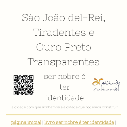
São João del-Rei
,
Tiradentes
e
Ouro Preto
Transparentes
ser nobre é
ter
identidade
a cidade com que sonhamos é a cidade que podemos construir
página inicial
|
livro ser nobre é ter identidade
|