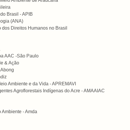
Meio Ambiente de Araucária
leira
do Brasil - APIB
logia (ANA)
o dos Direitos Humanos no Brasil
á
ba AAC -São Paulo
de & Ação
- Abong
diz
Meio Ambiente e da Vida - APREMAVI
entes Agroflorestais Indígenas do Acre - AMAAIAC
o Ambiente - Amda