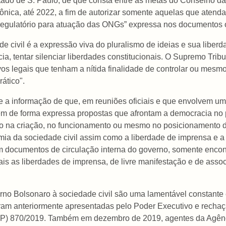
Estado de S. Paulo, de que consta entre as metas do Conselho d
ca, até 2022, a fim de autorizar somente aquelas que atendam
o regulatório para atuação das ONGs” expressa nos documentos o
 civil é a expressão viva do pluralismo de ideias e sua liberd
cia, tentar silenciar liberdades constitucionais. O Supremo Tri
ivos legais que tenham a nítida finalidade de controlar ou mesm
ático".
e a informação de que, em reuniões oficiais e que envolvem um
em de forma expressa propostas que afrontam a democracia no pa
ado na criação, no funcionamento ou mesmo no posicionamento d
nomia da sociedade civil assim como a liberdade de imprensa e 
em documentos de circulação interna do governo, somente enco
ais as liberdades de imprensa, de livre manifestação e de asso
no Bolsonaro à sociedade civil são uma lamentável constante em
oram anteriormente apresentadas pelo Poder Executivo e rechaç
P) 870/2019. Também em dezembro de 2019, agentes da Agência