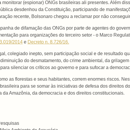
monitorar (espionar) ONGs brasileiras ali presentes. Além diss
ública desdenhou da Constituição, participando de manifestaç
ração recente, Bolsonaro chegou a reclamar por não consegui
panha de difamação das ONGs por parte de agentes do governo,
amentação para organizações do terceiro setor - o Marco Regul
13.019/2014
e
Decreto n. 8.726/16.
, colegiado inepto, sem participação social e de resultado qua
 diminuição do desmatamento, do crime ambiental, da grilagem 
ara silenciar os críticos ao governo e para sufocar a democrac
mo as florestas e seus habitantes, correm enormes riscos. Nes
asileira para se somar às iniciativas de defesa dos direitos 
sa da Amazônia, da democracia e dos direitos constitucionais.
Pesquisas