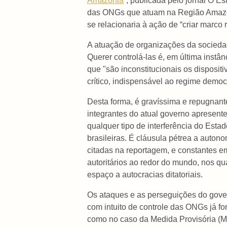
Amazônia
”, publicada pelo jornal O 
das ONGs que atuam na Região Amazôni
se relacionaria à ação de “criar marc
A atuação de organizações da sociedade
Querer controlá-las é, em última instân
que "são inconstitucionais os disposit
crítico, indispensável ao regime democr
Desta forma, é gravíssima e repugnant
integrantes do atual governo apresent
qualquer tipo de interferência do Est
brasileiras. É cláusula pétrea a auto
citadas na reportagem, e constantes 
autoritários ao redor do mundo, nos qu
espaço a autocracias ditatoriais.
Os ataques e as perseguições do gover
com intuito de controle das ONGs já f
como no caso da Medida Provisória (M