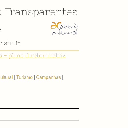
o
Transparentes
e
nstruir
 - plano diretor matriz
ltural
|
Turismo
|
Campanhas
|