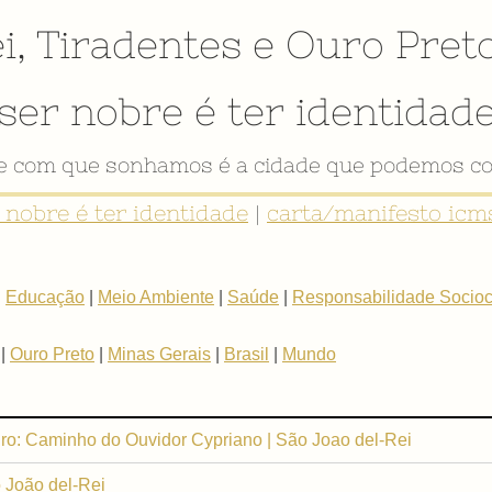
i
,
Tiradentes
e
Ouro Pret
ser nobre é ter identidad
de com que sonhamos é a cidade que podemos co
r nobre é ter identidade
|
carta/manifesto icms
|
Educação
|
Meio Ambiente
|
Saúde
|
Responsabilidade Sociocu
|
Ouro Preto
|
Minas Gerais
|
Brasil
|
Mundo
neiro: Caminho do Ouvidor Cypriano | São Joao del-Rei
 João del-Rei