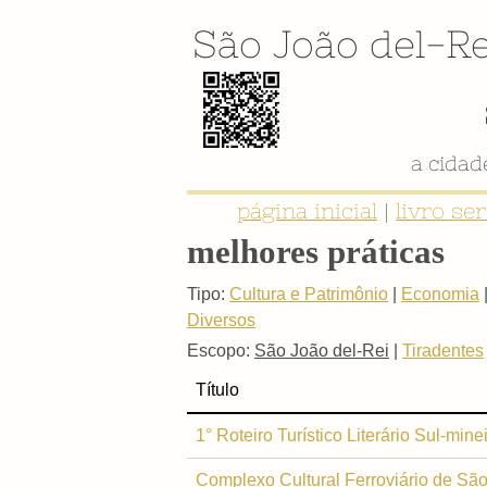
São João del-Re
a cida
página inicial
|
livro se
melhores práticas
Tipo:
Cultura e Patrimônio
|
Economia
Diversos
Escopo:
São João del-Rei
|
Tiradentes
Título
1° Roteiro Turístico Literário Sul-mi
Complexo Cultural Ferroviário de São