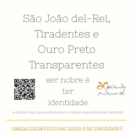
São João del-Rei
,
Tiradentes
e
Ouro Preto
Transparentes
ser nobre é
ter
identidade
a cidade com que sonhamos é a cidade que podemos construir
página inicial
|
livro ser nobre é ter identidade
|