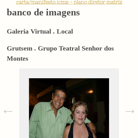
carta/manifesto icms - plano diretor matriz
banco de imagens
Galeria Virtual . Local
Grutsem . Grupo Teatral Senhor dos
Montes
←
→