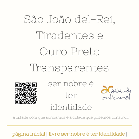
São João del-Rei
,
Tiradentes
e
Ouro Preto
Transparentes
ser nobre é
ter
identidade
a cidade com que sonhamos é a cidade que podemos construir
página inicial
|
livro ser nobre é ter identidade
|