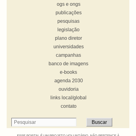
ogs e ongs
publicações
pesquisas
legislação
plano diretor
universidades
campanhas
banco de imagens
e-books
agenda 2030
ouvidoria
links local/global
contato
ESSE PORTAL É UM PROJETO VOLUNTÁRIO. NÃO PERTENCE À