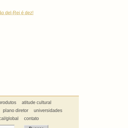
ão del-Rei é dez!
produtos
atitude cultural
plano diretor
universidades
cal/global
contato