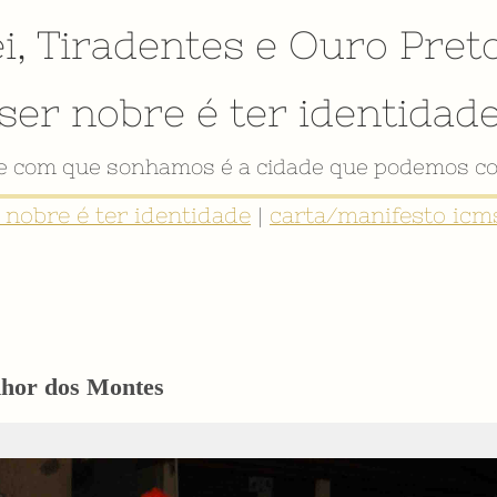
i
,
Tiradentes
e
Ouro Pret
ser nobre é ter identidad
de com que sonhamos é a cidade que podemos co
r nobre é ter identidade
|
carta/manifesto icms
nhor dos Montes