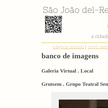
São João del-Re
a cida
página inicial
|
livro se
banco de imagens
Galeria Virtual . Local
Grutsem . Grupo Teatral Se