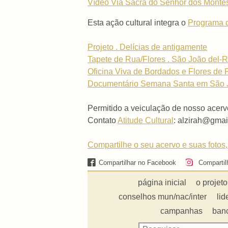
Vídeo Via Sacra do Senhor dos Montes 
Esta ação cultural integra o
Programa de
Projeto . Delícias de antigamente
Tapete de Rua/Flores . São João del-R
Oficina Viva de Bordados e Flores de 
Documentário Semana Santa em São Joã
Permitido a veiculação de nosso acerv
Contato
Atitude Cultural
: alzirah@gmai
Compartilhe o seu acervo e suas fotos,
Compartilhar no Facebook
Compartil
página inicial
o projeto
conselhos mun/nac/inter
lid
campanhas
ban