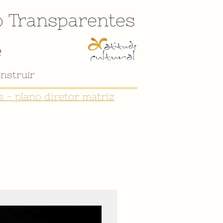
o
Transparentes
e
nstruir
 - plano diretor matriz