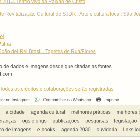
2013. Teatro vivo da Paixão de Cristo
 Revitalização Cultural de SJDR . Arte e cultura local: São Jo
ei
Palha
o del-Rei Brasil . Tapetes de Rua/Flores
o de dados e imagens desde que citadas as fontes
l.com
 todos os créditos e colaborações serão registradas
har no Instagram
Compartilhar no Whatsapp
Imprimir
a cidade
agenda cultural
melhores práticas
melhores 
eranças
ogs e ongs
publicações
pesquisas
legislação
co de imagens
e-books
agenda 2030
ouvidoria
links lo