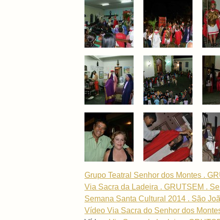
Grupo Teatral Senhor dos Montes . 
Via Sacra da Ladeira . GRUTSEM . Se
Semana Santa Cultural 2014 . São Joã
Vídeo Via Sacra do Senhor dos Montes 