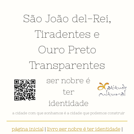
São João del-Rei
,
Tiradentes
e
Ouro Preto
Transparentes
ser nobre é
ter
identidade
a cidade com que sonhamos é a cidade que podemos construir
página inicial
|
livro ser nobre é ter identidade
|