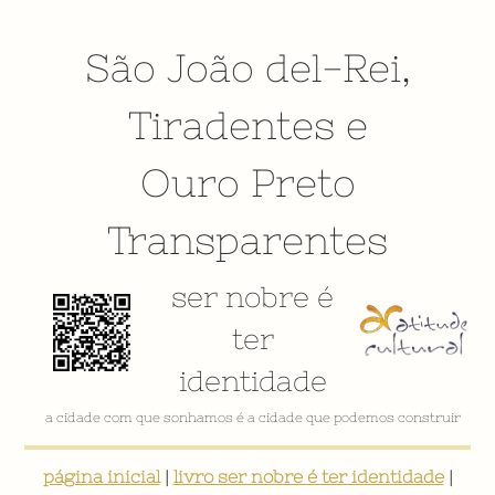
São João del-Rei
,
Tiradentes
e
Ouro Preto
Transparentes
ser nobre é
ter
identidade
a cidade com que sonhamos é a cidade que podemos construir
página inicial
|
livro ser nobre é ter identidade
|