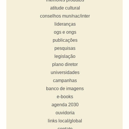
atitude cultural
conselhos mun/nac/inter
lideranças
ogs e ongs
publicações
pesquisas
legislação
plano diretor
universidades
campanhas
banco de imagens
e-books
agenda 2030
ouvidoria
links local/global
contato