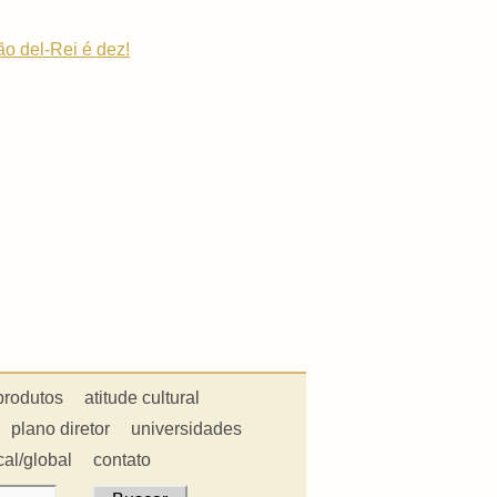
ão del-Rei é dez!
produtos
atitude cultural
plano diretor
universidades
cal/global
contato