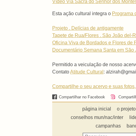
Vídeo Via Sacra do Senhor dos Montes 
Esta ação cultural integra o
Programa de
Projeto . Delícias de antigamente
Tapete de Rua/Flores . São João del-R
Oficina Viva de Bordados e Flores de 
Documentário Semana Santa em São Joã
Permitido a veiculação de nosso acerv
Contato
Atitude Cultural
: alzirah@gmai
Compartilhe o seu acervo e suas fotos,
Compartilhar no Facebook
Compartil
página inicial
o projeto
conselhos mun/nac/inter
lid
campanhas
ban