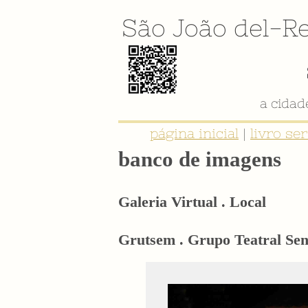
São João del-Re
a cida
página inicial
|
livro se
banco de imagens
Galeria Virtual . Local
Grutsem . Grupo Teatral Se