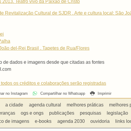
2013. Teatro vivo da Paixão de Cristo
 Revitalização Cultural de SJDR . Arte e cultura local: São Jo
ei
Palha
o del-Rei Brasil . Tapetes de Rua/Flores
o de dados e imagens desde que citadas as fontes
l.com
 todos os créditos e colaborações serão registradas
har no Instagram
Compartilhar no Whatsapp
Imprimir
a cidade
agenda cultural
melhores práticas
melhores 
eranças
ogs e ongs
publicações
pesquisas
legislação
co de imagens
e-books
agenda 2030
ouvidoria
links lo