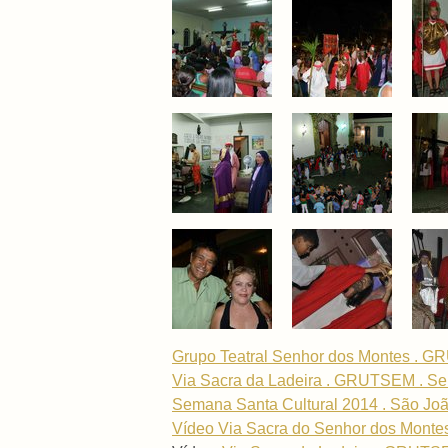
Grupo Teatral Senhor dos Montes . 
Via Sacra da Ladeira . GRUTSEM . Se
Semana Santa Cultural 2014 . São Joã
Vídeo Via Sacra do Senhor dos Montes 