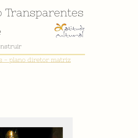
o
Transparentes
e
nstruir
 - plano diretor matriz