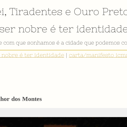
i
,
Tiradentes
e
Ouro Pret
ser nobre é ter identidad
de com que sonhamos é a cidade que podemos co
r nobre é ter identidade
|
carta/manifesto icms
nhor dos Montes