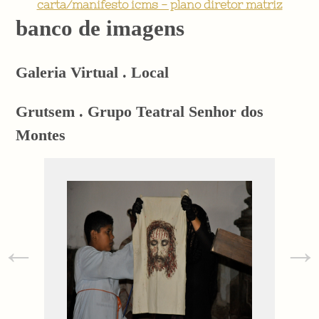
carta/manifesto icms - plano diretor matriz
banco de imagens
Galeria Virtual . Local
Grutsem . Grupo Teatral Senhor dos
Montes
←
→