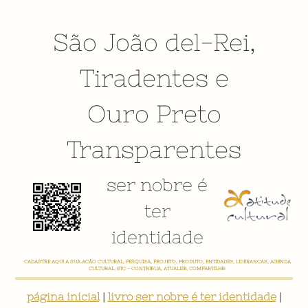
São João del-Rei
,
Tiradentes
e
Ouro Preto
Transparentes
ser nobre é
ter
identidade
CADASTRE AQUI A SUA AÇÃO CULTURAL, PESQUISA, PROJETO, PRODUTO, ENTIDADES, LIDERANÇAS, AGENDA
CULTURAL, ETC - CONTRIBUA, ATUALIZE, COMPARTILHE!
página inicial
|
livro ser nobre é ter identidade
|