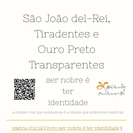
São João del-Rei
,
Tiradentes
e
Ouro Preto
Transparentes
ser nobre é
ter
identidade
a cidade com que sonhamos é a cidade que podemos construir
página inicial
|
livro ser nobre é ter identidade
|