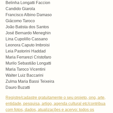
Belinha Longatti Faccion
Candido Giarola
Francisco Albino Damaso
Giácomo Taroco
João Batista dos Santos
José Bernardo Meneghin
Lina Cupolillo Cassano
Leonora Caputo Imbroisi
Leia Pastorini Haddad
Maria Ferrarezi Cristofaro
Murilo Sebastião Longatti
Maria Taroco Vicentini
Walter Luiz Baccarini
Zulma Maria Bassi Teixeira
Dauro Buzatti
Registre/cadastre gratuitamente o seu projeto, ong, arte,
entidade, pesquisa, artigo, agenda cultural etc/contribua
com fotos, dados, atualizações e acervo: todos os