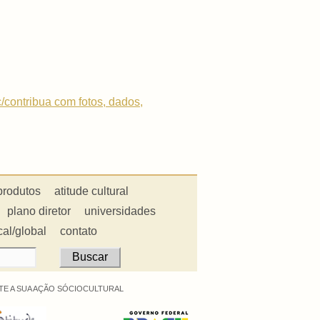
c/contribua com fotos, dados,
produtos
atitude cultural
plano diretor
universidades
cal/global
contato
E A SUA AÇÃO SÓCIOCULTURAL