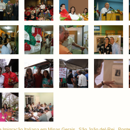
Imigração Italiana em Minas Gerais . São João del-Rei . Ponte