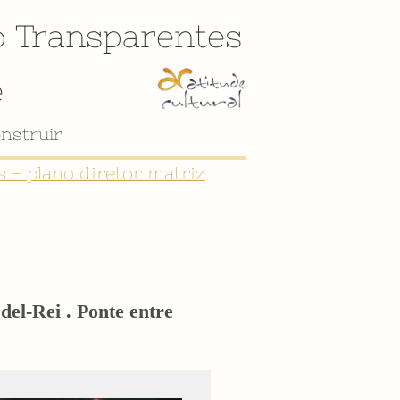
o
Transparentes
e
 - plano diretor matriz
el-Rei . Ponte entre