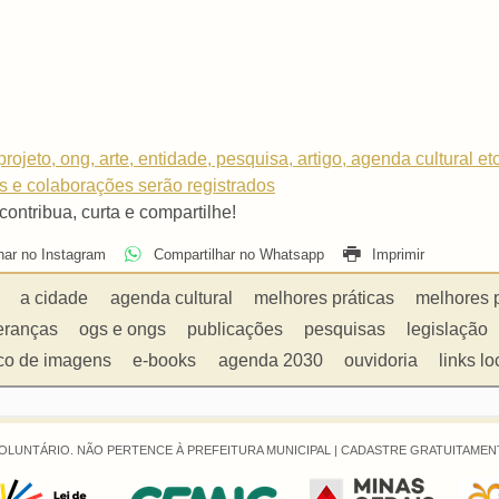
rojeto, ong, arte, entidade, pesquisa, artigo, agenda cultural et
os e colaborações serão registrados
 contribua, curta e compartilhe!
har no Instagram
Compartilhar no Whatsapp
Imprimir
a cidade
agenda cultural
melhores práticas
melhores 
eranças
ogs e ongs
publicações
pesquisas
legislação
co de imagens
e-books
agenda 2030
ouvidoria
links lo
OLUNTÁRIO. NÃO PERTENCE À PREFEITURA MUNICIPAL |
CADASTRE GRATUITAMENT