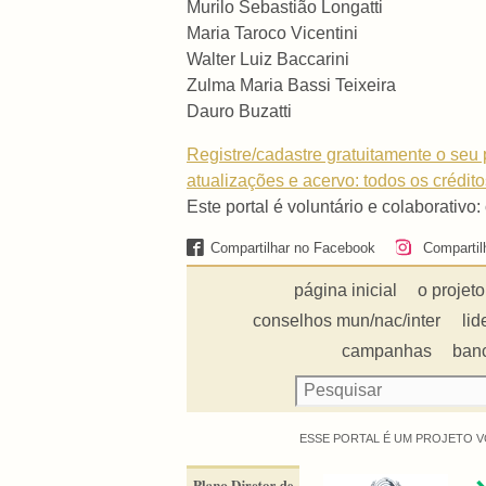
Murilo Sebastião Longatti
Maria Taroco Vicentini
Walter Luiz Baccarini
Zulma Maria Bassi Teixeira
Dauro Buzatti
Registre/cadastre gratuitamente o seu p
atualizações e acervo: todos os crédit
Este portal é voluntário e colaborativo:
Compartilhar no Facebook
Compartil
página inicial
o projeto
conselhos mun/nac/inter
lid
campanhas
ban
ESSE PORTAL É UM PROJETO V