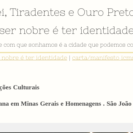
i
,
Tiradentes
e
Ouro Pret
ser nobre é ter identidad
VÍDEO INSTITUCIONAL
r nobre é ter identidade
|
carta/manifesto icms
ções Culturais
iana em Minas Gerais e Homenagens . São João d