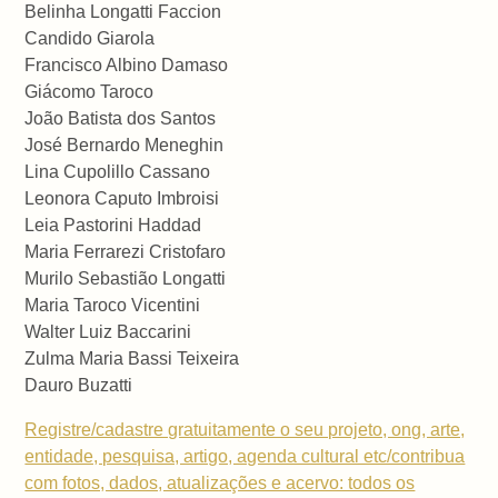
Belinha Longatti Faccion
Candido Giarola
Francisco Albino Damaso
Giácomo Taroco
João Batista dos Santos
José Bernardo Meneghin
Lina Cupolillo Cassano
Leonora Caputo Imbroisi
Leia Pastorini Haddad
Maria Ferrarezi Cristofaro
Murilo Sebastião Longatti
Maria Taroco Vicentini
Walter Luiz Baccarini
Zulma Maria Bassi Teixeira
Dauro Buzatti
Registre/cadastre gratuitamente o seu projeto, ong, arte,
entidade, pesquisa, artigo, agenda cultural etc/contribua
com fotos, dados, atualizações e acervo: todos os