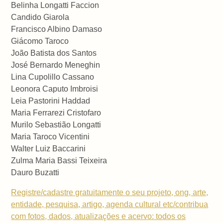
Belinha Longatti Faccion
Candido Giarola
Francisco Albino Damaso
Giácomo Taroco
João Batista dos Santos
José Bernardo Meneghin
Lina Cupolillo Cassano
Leonora Caputo Imbroisi
Leia Pastorini Haddad
Maria Ferrarezi Cristofaro
Murilo Sebastião Longatti
Maria Taroco Vicentini
Walter Luiz Baccarini
Zulma Maria Bassi Teixeira
Dauro Buzatti
Registre/cadastre gratuitamente o seu projeto, ong, arte,
entidade, pesquisa, artigo, agenda cultural etc/contribua
com fotos, dados, atualizações e acervo: todos os