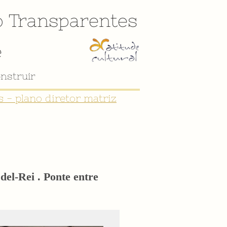
o
Transparentes
e
 - plano diretor matriz
el-Rei . Ponte entre