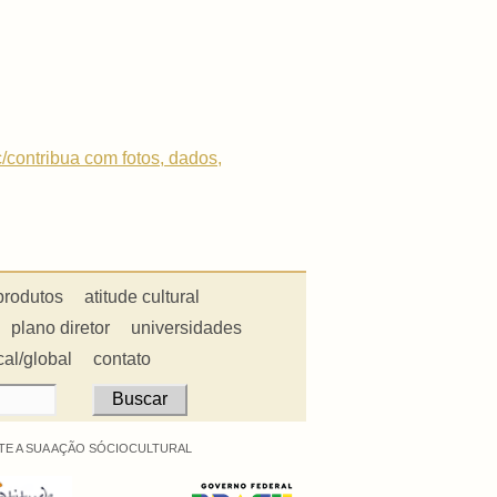
c/contribua com fotos, dados,
produtos
atitude cultural
plano diretor
universidades
cal/global
contato
E A SUA AÇÃO SÓCIOCULTURAL