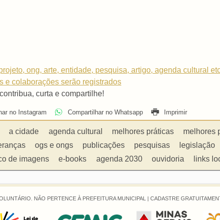
rojeto, ong, arte, entidade, pesquisa, artigo, agenda cultural et
os e colaborações serão registrados
 contribua, curta e compartilhe!
har no Instagram
Compartilhar no Whatsapp
Imprimir
a cidade
agenda cultural
melhores práticas
melhores 
eranças
ogs e ongs
publicações
pesquisas
legislação
co de imagens
e-books
agenda 2030
ouvidoria
links lo
OLUNTÁRIO. NÃO PERTENCE À PREFEITURA MUNICIPAL |
CADASTRE GRATUITAMENT