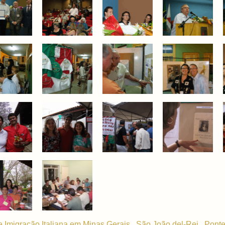
Imigração Italiana em Minas Gerais . São João del-Rei . Ponte