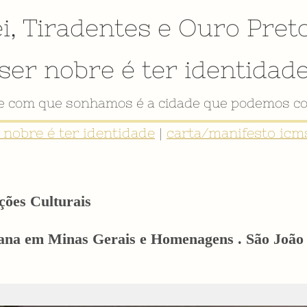
i
,
Tiradentes
e
Ouro Pret
ser nobre é ter identidad
VÍDEO INSTITUCIONAL
r nobre é ter identidade
|
carta/manifesto icms
ções Culturais
iana em Minas Gerais e Homenagens . São João d