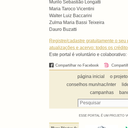
Murilo Sebastião Longatti
Maria Taroco Vicentini
Walter Luiz Baccarini
Zulma Maria Bassi Teixeira
Dauro Buzatti
Registre/cadastre gratuitamente o seu p
atualizações e acervo: todos os crédit
Este portal é voluntário e colaborativo:
Compartilhar no Facebook
Compartil
página inicial
o projeto
conselhos mun/nac/inter
lid
campanhas
ban
ESSE PORTAL É UM PROJETO V