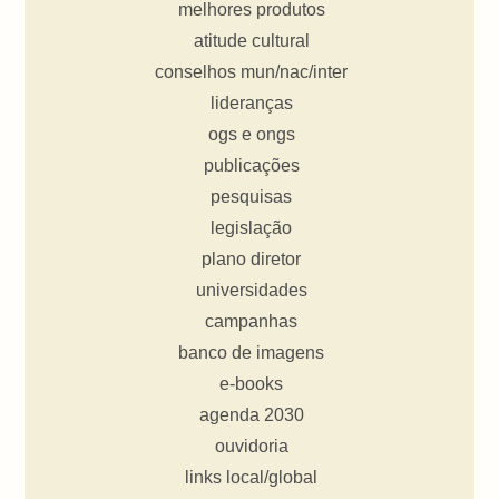
melhores produtos
atitude cultural
conselhos mun/nac/inter
lideranças
ogs e ongs
publicações
pesquisas
legislação
plano diretor
universidades
campanhas
banco de imagens
e-books
agenda 2030
ouvidoria
links local/global