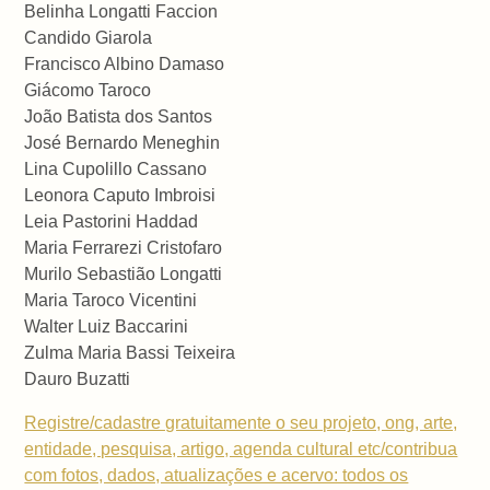
Belinha Longatti Faccion
Candido Giarola
Francisco Albino Damaso
Giácomo Taroco
João Batista dos Santos
José Bernardo Meneghin
Lina Cupolillo Cassano
Leonora Caputo Imbroisi
Leia Pastorini Haddad
Maria Ferrarezi Cristofaro
Murilo Sebastião Longatti
Maria Taroco Vicentini
Walter Luiz Baccarini
Zulma Maria Bassi Teixeira
Dauro Buzatti
Registre/cadastre gratuitamente o seu projeto, ong, arte,
entidade, pesquisa, artigo, agenda cultural etc/contribua
com fotos, dados, atualizações e acervo: todos os