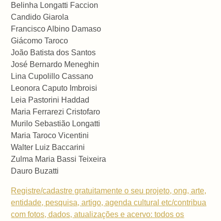
Belinha Longatti Faccion
Candido Giarola
Francisco Albino Damaso
Giácomo Taroco
João Batista dos Santos
José Bernardo Meneghin
Lina Cupolillo Cassano
Leonora Caputo Imbroisi
Leia Pastorini Haddad
Maria Ferrarezi Cristofaro
Murilo Sebastião Longatti
Maria Taroco Vicentini
Walter Luiz Baccarini
Zulma Maria Bassi Teixeira
Dauro Buzatti
Registre/cadastre gratuitamente o seu projeto, ong, arte,
entidade, pesquisa, artigo, agenda cultural etc/contribua
com fotos, dados, atualizações e acervo: todos os