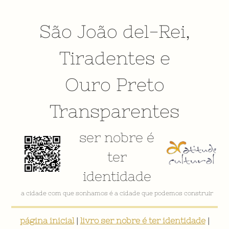
São João del-Rei
,
Tiradentes
e
Ouro Preto
Transparentes
ser nobre é
ter
identidade
a cidade com que sonhamos é a cidade que podemos construir
página inicial
|
livro ser nobre é ter identidade
|