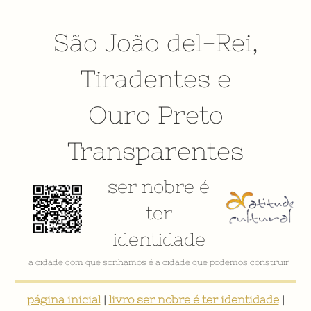
São João del-Rei
,
Tiradentes
e
Ouro Preto
Transparentes
ser nobre é
ter
identidade
a cidade com que sonhamos é a cidade que podemos construir
página inicial
|
livro ser nobre é ter identidade
|