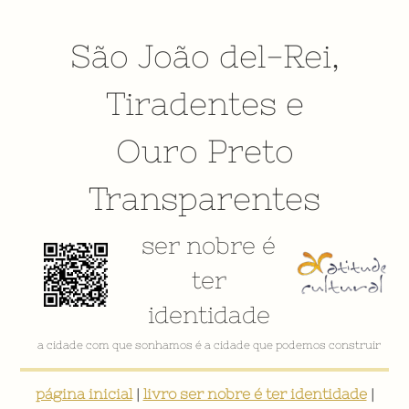
São João del-Rei
,
Tiradentes
e
Ouro Preto
Transparentes
ser nobre é
ter
identidade
a cidade com que sonhamos é a cidade que podemos construir
página inicial
|
livro ser nobre é ter identidade
|