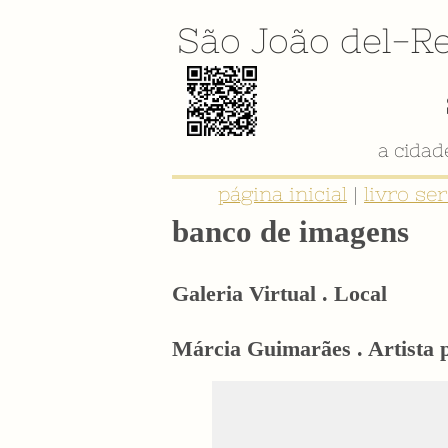
São João del-Re
a cida
página inicial
|
livro se
banco de imagens
Galeria Virtual . Local
Márcia Guimarães . Artista p