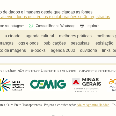
o de dados e imagens desde que citadas as fontes
 acervo - todos os créditos e colaborações serão registrados
har no Instagram
Compartilhar no Whatsapp
Imprimir
a cidade
agenda cultural
melhores práticas
melhores 
eranças
ogs e ongs
publicações
pesquisas
legislação
co de imagens
e-books
agenda 2030
ouvidoria
links lo
OLUNTÁRIO. NÃO PERTENCE À PREFEITURA MUNICIPAL |
CADASTRE GRATUITAMENT
ntes, Ouro Preto Transparentes . Projeto e coordenação:
Alzira Agostini Haddad
. To