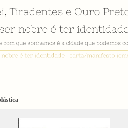
i
,
Tiradentes
e
Ouro Pret
ser nobre é ter identidad
de com que sonhamos é a cidade que podemos co
r nobre é ter identidade
|
carta/manifesto icms
lástica