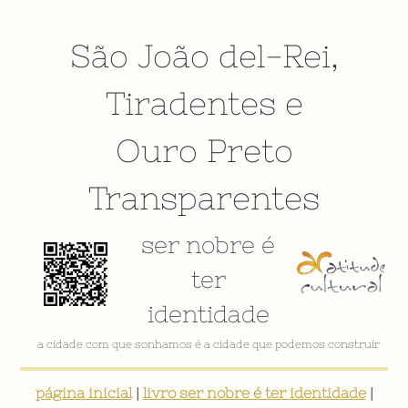
São João del-Rei
,
Tiradentes
e
Ouro Preto
Transparentes
ser nobre é
ter
identidade
a cidade com que sonhamos é a cidade que podemos construir
página inicial
|
livro ser nobre é ter identidade
|