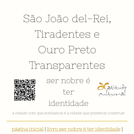
São João del-Rei
,
Tiradentes
e
Ouro Preto
Transparentes
ser nobre é
ter
identidade
a cidade com que sonhamos é a cidade que podemos construir
página inicial
|
livro ser nobre é ter identidade
|