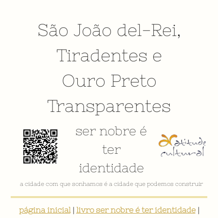
São João del-Rei
,
Tiradentes
e
Ouro Preto
Transparentes
ser nobre é
ter
identidade
a cidade com que sonhamos é a cidade que podemos construir
página inicial
|
livro ser nobre é ter identidade
|