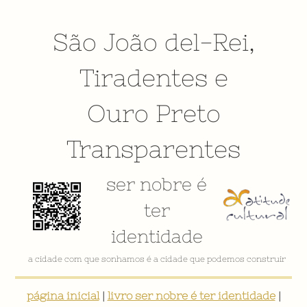
São João del-Rei
,
Tiradentes
e
Ouro Preto
Transparentes
ser nobre é
ter
identidade
a cidade com que sonhamos é a cidade que podemos construir
página inicial
|
livro ser nobre é ter identidade
|