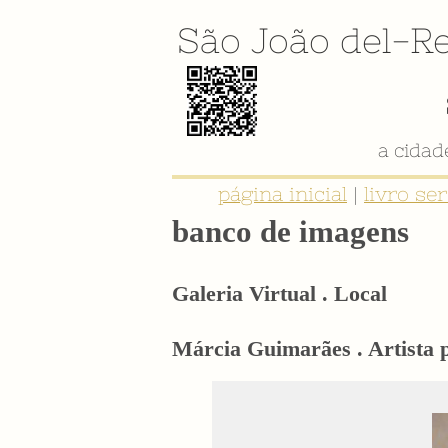
São João del-Re
a cida
página inicial
|
livro se
banco de imagens
Galeria Virtual . Local
Márcia Guimarães . Artista p