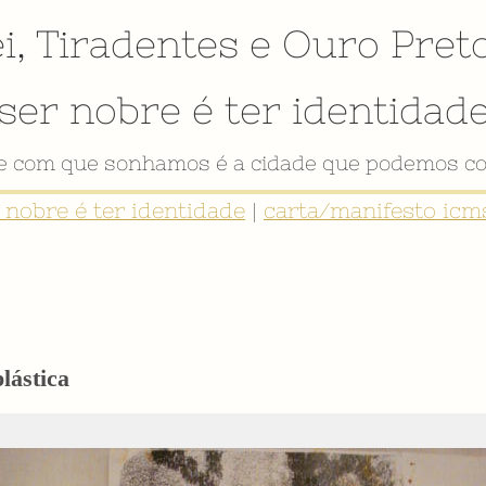
i
,
Tiradentes
e
Ouro Pret
ser nobre é ter identidad
de com que sonhamos é a cidade que podemos co
r nobre é ter identidade
|
carta/manifesto icms
lástica