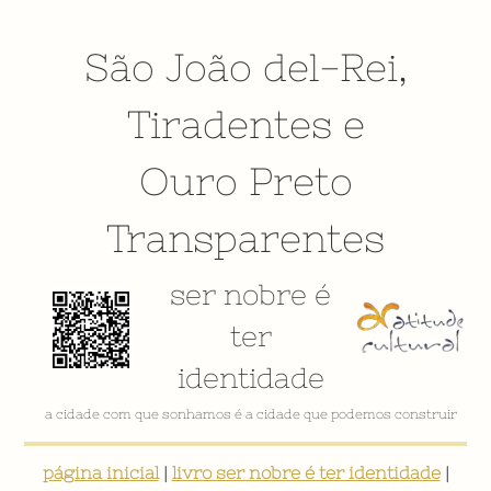
São João del-Rei
,
Tiradentes
e
Ouro Preto
Transparentes
ser nobre é
ter
identidade
a cidade com que sonhamos é a cidade que podemos construir
página inicial
|
livro ser nobre é ter identidade
|