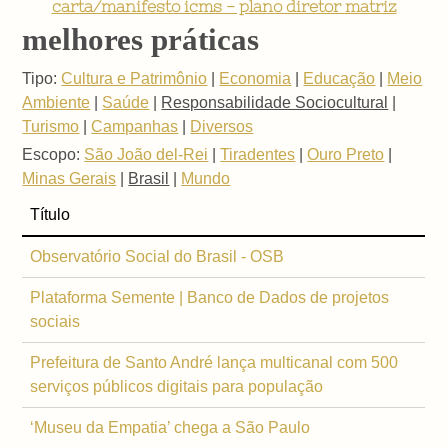
carta/manifesto icms - plano diretor matriz
melhores práticas
Tipo:
Cultura e Patrimônio
|
Economia
|
Educação
|
Meio
Ambiente
|
Saúde
|
Responsabilidade Sociocultural
|
Turismo
|
Campanhas
|
Diversos
Escopo:
São João del-Rei
|
Tiradentes
|
Ouro Preto
|
Minas Gerais
|
Brasil
|
Mundo
Título
Observatório Social do Brasil - OSB
Plataforma Semente | Banco de Dados de projetos
sociais
Prefeitura de Santo André lança multicanal com 500
serviços públicos digitais para população
‘Museu da Empatia’ chega a São Paulo