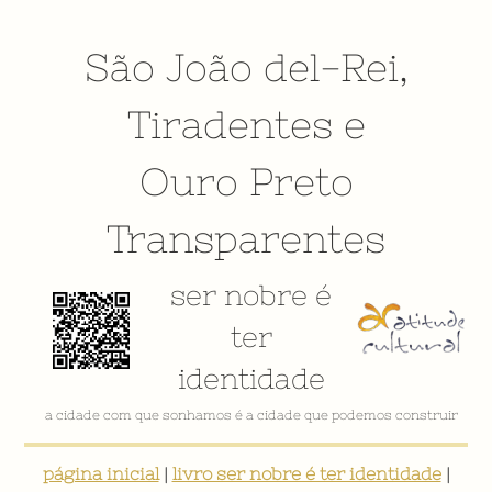
São João del-Rei
,
Tiradentes
e
Ouro Preto
Transparentes
ser nobre é
ter
identidade
a cidade com que sonhamos é a cidade que podemos construir
página inicial
|
livro ser nobre é ter identidade
|