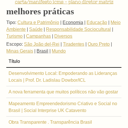
carta/manifesto icms - plano diretor matriz
melhores práticas
Tipo:
Cultura e Patrimônio
|
Economia
|
Educação
|
Meio
Ambiente
|
Saúde
|
Responsabilidade Sociocultural
|
Turismo
|
Campanhas
|
Diversos
Escopo:
São João del-Rei
|
Tiradentes
|
Ouro Preto
|
Minas Gerais
|
Brasil
|
Mundo
Título
Desenvolvimento Local: Empoderando as Lideranças
Locais | Prof. Dr. Ladislau Dowbor/ICL
A nova ferramenta que muitos políticos não vão gostar
Mapeamento Empreendedorismo Criativo e Social no
Brasil | Social Interprise UK Catavento
Obra Transparente . Transparência Brasil