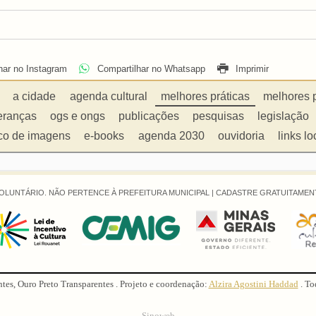
har no Instagram
Compartilhar no Whatsapp
Imprimir
a cidade
agenda cultural
melhores práticas
melhores 
eranças
ogs e ongs
publicações
pesquisas
legislação
co de imagens
e-books
agenda 2030
ouvidoria
links lo
OLUNTÁRIO. NÃO PERTENCE À PREFEITURA MUNICIPAL |
CADASTRE GRATUITAMENT
ntes, Ouro Preto Transparentes . Projeto e coordenação:
Alzira Agostini Haddad
. To
Sinoweb