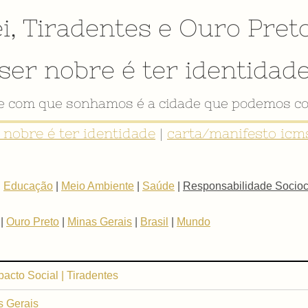
i
,
Tiradentes
e
Ouro Pret
ser nobre é ter identidad
de com que sonhamos é a cidade que podemos co
r nobre é ter identidade
|
carta/manifesto icms
|
Educação
|
Meio Ambiente
|
Saúde
|
Responsabilidade Sociocu
|
Ouro Preto
|
Minas Gerais
|
Brasil
|
Mundo
pacto Social | Tiradentes
s Gerais