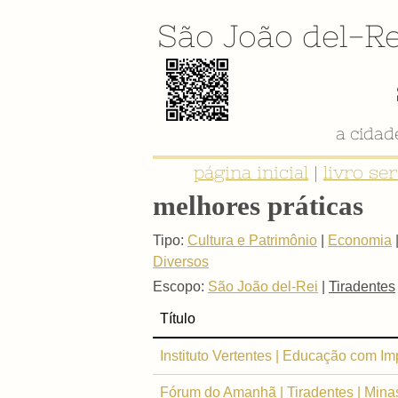
São João del-Re
a cida
página inicial
|
livro se
melhores práticas
Tipo:
Cultura e Patrimônio
|
Economia
Diversos
Escopo:
São João del-Rei
|
Tiradentes
Título
Instituto Vertentes | Educação com Im
Fórum do Amanhã | Tiradentes | Mina