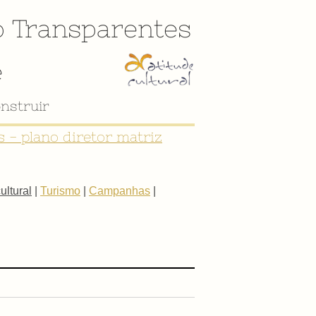
o
Transparentes
e
nstruir
 - plano diretor matriz
ltural
|
Turismo
|
Campanhas
|