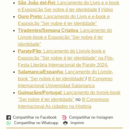
São João del-Rei
: Lançamento do Livro e e-book
e Exposição Ser nobre é ter identidade
|
Vídeo
Ouro Preto
: Lançamento do Livro e e-book e
Exposição "Ser nobre é ter identidade"
Tiradentes/Semana Criativa
: Lançamento do
Livro/e-book e Exposição "Ser nobre é ter
identidade"
Paraty/Flip
: Lançamento do Livro/e-book e
Exposição "Ser nobre é ter identidade" na Flip-
Festa Literária Internacional de Paraty 2024.
Salamanca/Espanha
:
Lançamento do Livro/e-
book "Ser nobre é ter identidade"
/
III Congreso
Internacional Universidad Salamanca
Guimarães/Portugal
:
Lançamento do livro/e-book
"Ser nobre é ter identidade"
no
III Congresso
Internacional As cidades na História
Compartilhar no Facebook
Compartilhar no Instagram
Compartilhar no Whatsapp
Imprimir