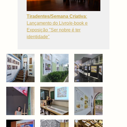
Tiradentes/Semana Criativa
:
Lançamento do Livro/e-book e
Exposição "Ser nobre é ter
identidade"