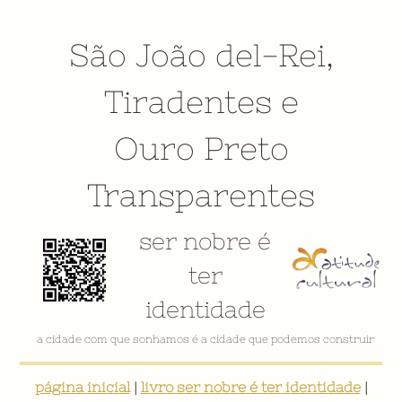
São João del-Rei
,
Tiradentes
e
Ouro Preto
Transparentes
ser nobre é
ter
identidade
a cidade com que sonhamos é a cidade que podemos construir
página inicial
|
livro ser nobre é ter identidade
|