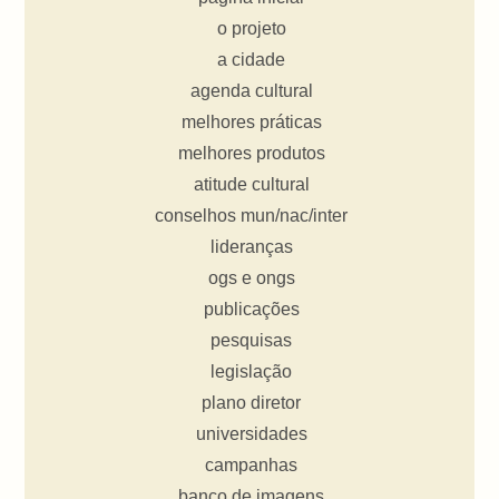
o projeto
a cidade
agenda cultural
melhores práticas
melhores produtos
atitude cultural
conselhos mun/nac/inter
lideranças
ogs e ongs
publicações
pesquisas
legislação
plano diretor
universidades
campanhas
banco de imagens