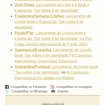
Ouro Preto
: Lançamento do Livro e e-book e
Exposição "Ser nobre é ter identidade"
Tiradentes/Semana Criativa
: Lançamento do
Livro/e-book e Exposição "Ser nobre é ter
identidade"
Paraty/Flip
: Lançamento do Livro/e-book e
Exposição "Ser nobre é ter identidade" na Flip-
Festa Literária Internacional de Paraty 2024.
Salamanca/Espanha
:
Lançamento do Livro/e-
book "Ser nobre é ter identidade"
/
III Congreso
Internacional Universidad Salamanca
Guimarães/Portugal
:
Lançamento do livro/e-book
"Ser nobre é ter identidade"
no
III Congresso
Internacional As cidades na História
Compartilhar no Facebook
Compartilhar no Instagram
Compartilhar no Whatsapp
Imprimir
página inicial