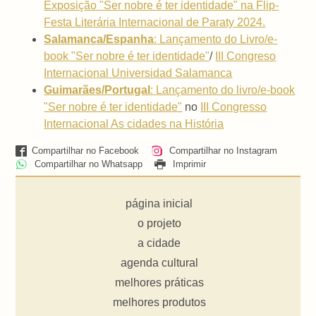
Exposição "Ser nobre é ter identidade" na Flip-
Festa Literária Internacional de Paraty 2024.
Salamanca/Espanha
:
Lançamento do Livro/e-
book "Ser nobre é ter identidade"
/
III Congreso
Internacional Universidad Salamanca
Guimarães/Portugal
:
Lançamento do livro/e-book
"Ser nobre é ter identidade"
no
III Congresso
Internacional As cidades na História
Compartilhar no Facebook
Compartilhar no Instagram
Compartilhar no Whatsapp
Imprimir
página inicial
o projeto
a cidade
agenda cultural
melhores práticas
melhores produtos