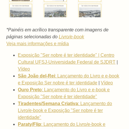
*Painéis em acrílico transparente com imagens de
páginas selecionadas do
Livro/e-book
Veja mais informações e mídia
Exposição "Ser nobre é ter identidade" | Centro
Cultural UFSJ-Universidade Federal de SJDRT
|
Vídeo
São João del-Rei
: Lançamento do Livro e e-book
e Exposição Ser nobre é ter identidade
|
Vídeo
Ouro Preto
: Lançamento do Livro e e-book e
Exposição "Ser nobre é ter identidade"
Tiradentes/Semana Criativa
: Lançamento do
Livro/e-book e Exposição "Ser nobre é ter
identidade"
Paraty/Flip
: Lançamento do Livro/e-book e