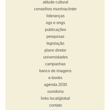
atitude cultural
conselhos mun/nac/inter
lideranças
ogs e ongs
publicações
pesquisas
legislação
plano diretor
universidades
campanhas
banco de imagens
e-books
agenda 2030
ouvidoria
links local/global
contato