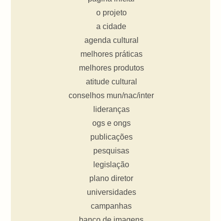
o projeto
a cidade
agenda cultural
melhores práticas
melhores produtos
atitude cultural
conselhos mun/nac/inter
lideranças
ogs e ongs
publicações
pesquisas
legislação
plano diretor
universidades
campanhas
banco de imagens