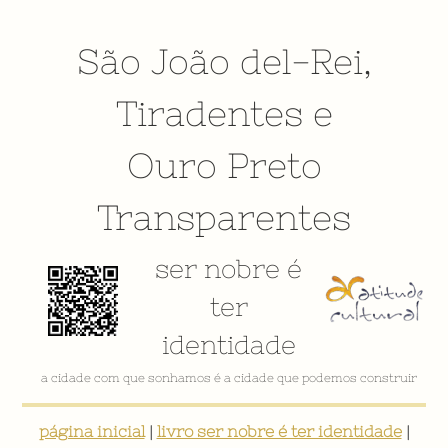
São João del-Rei
,
Tiradentes
e
Ouro Preto
Transparentes
ser nobre é
ter
identidade
a cidade com que sonhamos é a cidade que podemos construir
página inicial
|
livro ser nobre é ter identidade
|