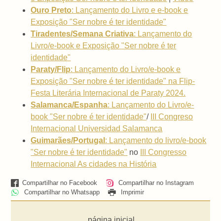
Ouro Preto
: Lançamento do Livro e e-book e
Exposição "Ser nobre é ter identidade"
Tiradentes/Semana Criativa
: Lançamento do
Livro/e-book e Exposição "Ser nobre é ter
identidade"
Paraty/Flip
: Lançamento do Livro/e-book e
Exposição "Ser nobre é ter identidade" na Flip-
Festa Literária Internacional de Paraty 2024.
Salamanca/Espanha
:
Lançamento do Livro/e-
book "Ser nobre é ter identidade"
/
III Congreso
Internacional Universidad Salamanca
Guimarães/Portugal
:
Lançamento do livro/e-book
"Ser nobre é ter identidade"
no
III Congresso
Internacional As cidades na História
Compartilhar no Facebook
Compartilhar no Instagram
Compartilhar no Whatsapp
Imprimir
página inicial