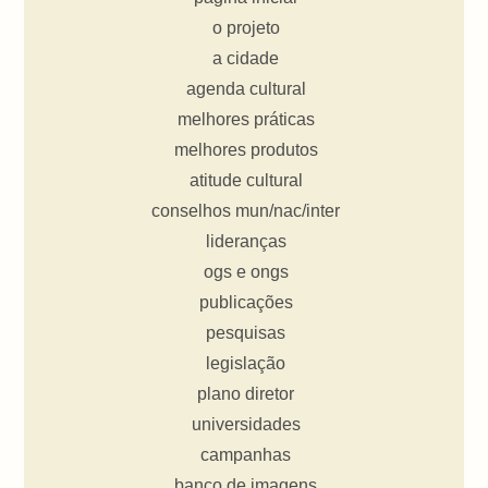
o projeto
a cidade
agenda cultural
melhores práticas
melhores produtos
atitude cultural
conselhos mun/nac/inter
lideranças
ogs e ongs
publicações
pesquisas
legislação
plano diretor
universidades
campanhas
banco de imagens