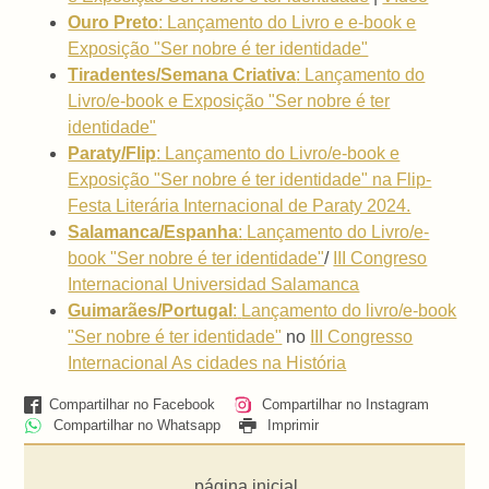
Ouro Preto
: Lançamento do Livro e e-book e
Exposição "Ser nobre é ter identidade"
Tiradentes/Semana Criativa
: Lançamento do
Livro/e-book e Exposição "Ser nobre é ter
identidade"
Paraty/Flip
: Lançamento do Livro/e-book e
Exposição "Ser nobre é ter identidade" na Flip-
Festa Literária Internacional de Paraty 2024.
Salamanca/Espanha
:
Lançamento do Livro/e-
book "Ser nobre é ter identidade"
/
III Congreso
Internacional Universidad Salamanca
Guimarães/Portugal
:
Lançamento do livro/e-book
"Ser nobre é ter identidade"
no
III Congresso
Internacional As cidades na História
Compartilhar no Facebook
Compartilhar no Instagram
Compartilhar no Whatsapp
Imprimir
página inicial