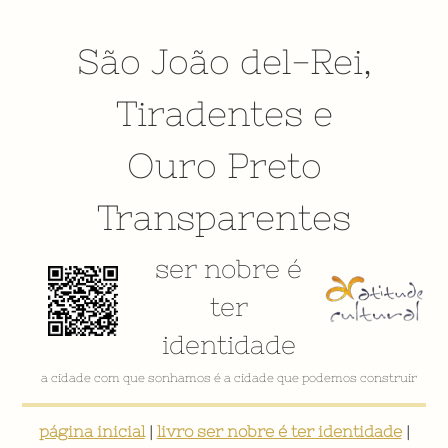
São João del-Rei
,
Tiradentes
e
Ouro Preto
Transparentes
ser nobre é
ter
identidade
a cidade com que sonhamos é a cidade que podemos construir
página inicial
|
livro ser nobre é ter identidade
|