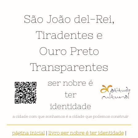
São João del-Rei
,
Tiradentes
e
Ouro Preto
Transparentes
ser nobre é
ter
identidade
a cidade com que sonhamos é a cidade que podemos construir
página inicial
|
livro ser nobre é ter identidade
|