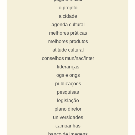
o projeto
a cidade
agenda cultural
melhores práticas
melhores produtos
atitude cultural
conselhos mun/nac/inter
lideranças
ogs e ongs
publicações
pesquisas
legislação
plano diretor
universidades
campanhas
banco de imagens