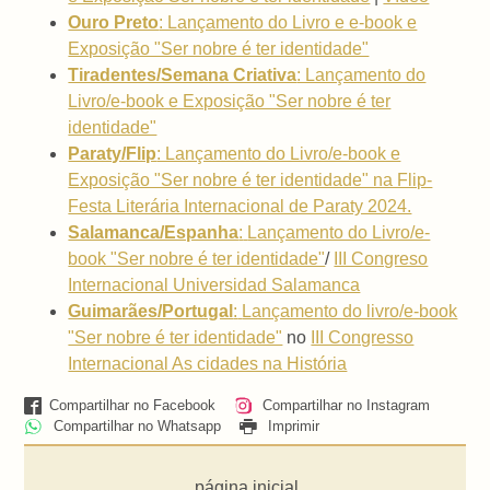
Ouro Preto
: Lançamento do Livro e e-book e
Exposição "Ser nobre é ter identidade"
Tiradentes/Semana Criativa
: Lançamento do
Livro/e-book e Exposição "Ser nobre é ter
identidade"
Paraty/Flip
: Lançamento do Livro/e-book e
Exposição "Ser nobre é ter identidade" na Flip-
Festa Literária Internacional de Paraty 2024.
Salamanca/Espanha
:
Lançamento do Livro/e-
book "Ser nobre é ter identidade"
/
III Congreso
Internacional Universidad Salamanca
Guimarães/Portugal
:
Lançamento do livro/e-book
"Ser nobre é ter identidade"
no
III Congresso
Internacional As cidades na História
Compartilhar no Facebook
Compartilhar no Instagram
Compartilhar no Whatsapp
Imprimir
página inicial