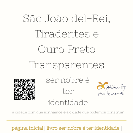
São João del-Rei
,
Tiradentes
e
Ouro Preto
Transparentes
ser nobre é
ter
identidade
a cidade com que sonhamos é a cidade que podemos construir
página inicial
|
livro ser nobre é ter identidade
|