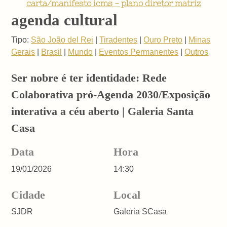
carta/manifesto icms - plano diretor matriz
agenda cultural
Tipo:
São João del Rei
|
Tiradentes
|
Ouro Preto
|
Minas
Gerais
|
Brasil
|
Mundo
|
Eventos Permanentes
|
Outros
Ser nobre é ter identidade: Rede
Colaborativa pró-Agenda 2030/Exposição
interativa a céu aberto | Galeria Santa
Casa
Data
Hora
19/01/2026
14:30
Cidade
Local
SJDR
Galeria SCasa