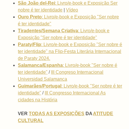
São João del-Rei
: Livro/e-book e Exposição Ser
nobre é ter identidade
|
Vídeo
Ouro Preto
: Livro/e-book e Exposição "Ser nobre
é ter identidade"
Tiradentes/Semana Criativa
: Livro/e-book e
Exposição "Ser nobre é ter identidade"
Paraty/Flip
: Livro/e-book e Exposição "Ser nobre é
ter identidade" na Flip-Festa Literária Internacional
de Paraty 2024.
Salamanca/Espanha
:
Livro/e-book "Ser nobre é
ter identidade"
/
III Congreso Internacional
Universidad Salamanca
Guimarães/Portugal
:
Livro/e-book "Ser nobre é ter
identidade"
/
III Congresso Internacional As
cidades na História
VER
TODAS AS EXPOSIÇÕES
DA
ATITUDE
CULTURAL