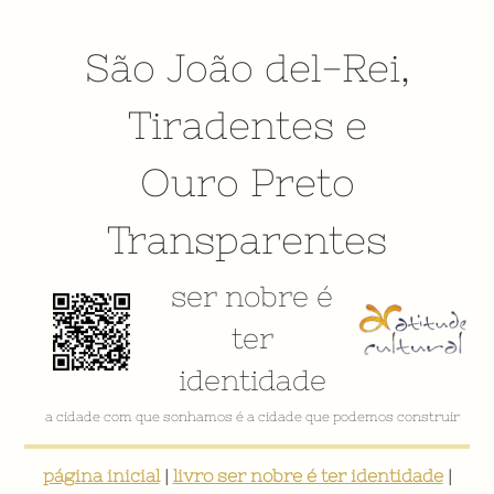
São João del-Rei
,
Tiradentes
e
Ouro Preto
Transparentes
ser nobre é
ter
identidade
a cidade com que sonhamos é a cidade que podemos construir
página inicial
|
livro ser nobre é ter identidade
|