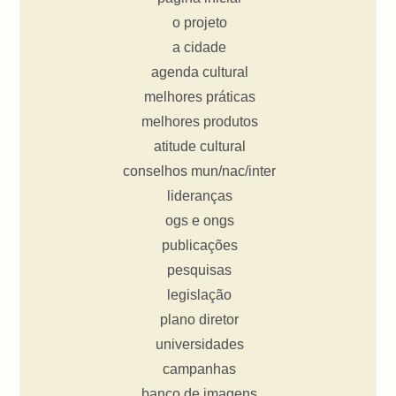
o projeto
a cidade
agenda cultural
melhores práticas
melhores produtos
atitude cultural
conselhos mun/nac/inter
lideranças
ogs e ongs
publicações
pesquisas
legislação
plano diretor
universidades
campanhas
banco de imagens