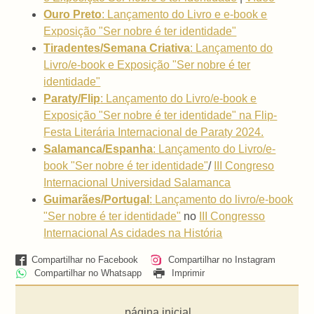
Ouro Preto
: Lançamento do Livro e e-book e
Exposição "Ser nobre é ter identidade"
Tiradentes/Semana Criativa
: Lançamento do
Livro/e-book e Exposição "Ser nobre é ter
identidade"
Paraty/Flip
: Lançamento do Livro/e-book e
Exposição "Ser nobre é ter identidade" na Flip-
Festa Literária Internacional de Paraty 2024.
Salamanca/Espanha
:
Lançamento do Livro/e-
book "Ser nobre é ter identidade"
/
III Congreso
Internacional Universidad Salamanca
Guimarães/Portugal
:
Lançamento do livro/e-book
"Ser nobre é ter identidade"
no
III Congresso
Internacional As cidades na História
Compartilhar no Facebook
Compartilhar no Instagram
Compartilhar no Whatsapp
Imprimir
página inicial