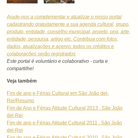
Ajude-nos a complementar e atualizar o nosso portal
cadastrando gratuitamente a sua
agenda cultural,
grupo,
produto, entidade, conselho municipal,
projeto, ong, arte,
entidade, pesquisa, artigo etc. Contribua com fotos,
dados, atualizações e acervo: todos os créditos e
colaborações serão registrados
Este portal é voluntário e colaborativo - curta e
compartilhe!
Veja também
Fim de ano e Férias Cultural em São João del-
Rei/Resumo
Fim de Ano e Férias Atitude Cultural 2013 . São João
del-Rei
Fim de ano e Férias Atitude Cultural 2011 . São João
del-Rei
Fim de ano e Férias Atitude Cultural 2010 . São João