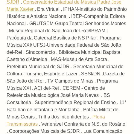
SJDR
.
Conservatório Estadual de Música Padre José
Maria Xavier
. Era Virtual . IPHAN-Instituto do Patrimônio
Histórico e Artístico Nacional . IBEP-Companhia Editora
Nacional . GRUTSEM-Grupo Teatral Senhor dos Montes
. Museu Regional de São João del-Rei/IBRAM |
Paróquia da Catedral Basílica de NS Pilar . Programa
Música XXI/ UFSJ-Universidade Federal de São João
del-Rei . Sindcomércio . Biblioteca Municipal Baptista
Caetano d'Almeida . MAS-Museu de Arte Sacra .
Prefeitura Municipal de SJDR . Secretaria Municipal de
Cultura, Turismo, Esporte e Lazer . SESI/DN .Gazeta de
São João del-Rei . TV Campos de Minas . Programa
Música XXI . ACI del-Rei . CEREM - Centro de
Referência Musicológica José Maria Neves . BS
Consultoria . Superintendência Regional de Ensino . 11°
Batalhão de Infantaria e Montanha . Polícia Militar de
Minas Gerais . Trilha dos Inconfidentes .
Plena
Transmissoras
. Venerável Confraria de N.S. do Rosário
. Coorporações Musicais de SJDR . Lua Comunicação