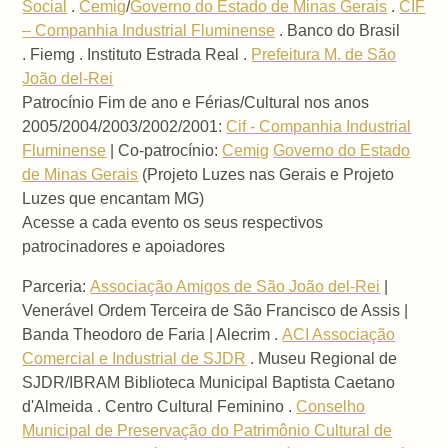
Social
.
Cemig
/
Governo do Estado de Minas Gerais
.
CIF
– Companhia Industrial Fluminense
. Banco do Brasil
. Fiemg . Instituto Estrada Real .
Prefeitura M. de São
João del-Rei
Patrocínio Fim de ano e Férias/Cultural nos anos
2005/2004/2003/2002/2001:
Cif - Companhia Industrial
Fluminense
| Co-patrocínio:
Cemig
Governo do Estado
de Minas Gerais
(Projeto Luzes nas Gerais e Projeto
Luzes que encantam MG)
Acesse a cada evento os seus respectivos
patrocinadores e apoiadores
Parceria:
Associação Amigos de São João del-Rei
|
Venerável Ordem Terceira de São Francisco de Assis |
Banda Theodoro de Faria | Alecrim .
ACI Associação
Comercial e Industrial de SJDR
. Museu Regional de
SJDR/IBRAM Biblioteca Municipal Baptista Caetano
d'Almeida . Centro Cultural Feminino .
Conselho
Municipal de Preservação do Patrimônio Cultural de