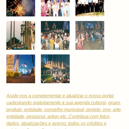
Ajude-nos a complementar e atualizar o nosso portal
cadastrando gratuitamente a sua
agenda cultural,
grupo,
produto, entidade, conselho municipal,
projeto, ong, arte,
entidade, pesquisa, artigo etc. Contribua com fotos,
dados, atualizações e acervo: todos os créditos e