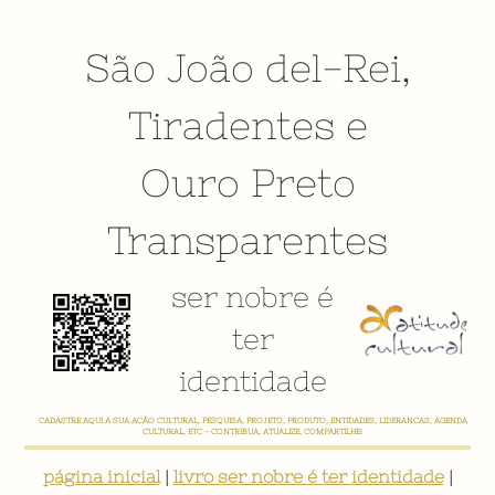
São João del-Rei
,
Tiradentes
e
Ouro Preto
Transparentes
ser nobre é
ter
identidade
CADASTRE AQUI A SUA AÇÃO CULTURAL, PESQUISA, PROJETO, PRODUTO, ENTIDADES, LIDERANÇAS, AGENDA
CULTURAL, ETC - CONTRIBUA, ATUALIZE, COMPARTILHE!
página inicial
|
livro ser nobre é ter identidade
|