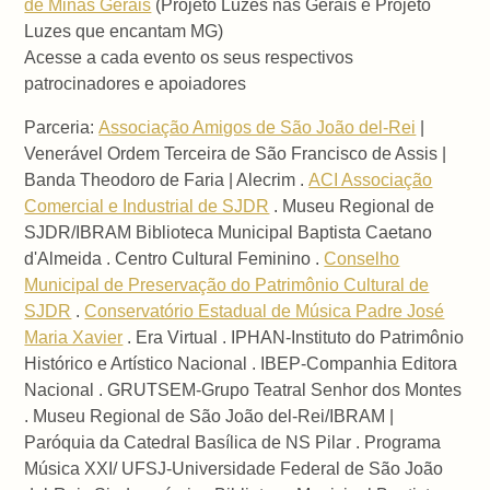
de Minas Gerais
(Projeto Luzes nas Gerais e Projeto
Luzes que encantam MG)
Acesse a cada evento os seus respectivos
patrocinadores e apoiadores
Parceria:
Associação Amigos de São João del-Rei
|
Venerável Ordem Terceira de São Francisco de Assis |
Banda Theodoro de Faria | Alecrim .
ACI Associação
Comercial e Industrial de SJDR
. Museu Regional de
SJDR/IBRAM Biblioteca Municipal Baptista Caetano
d'Almeida . Centro Cultural Feminino .
Conselho
Municipal de Preservação do Patrimônio Cultural de
SJDR
.
Conservatório Estadual de Música Padre José
Maria Xavier
. Era Virtual . IPHAN-Instituto do Patrimônio
Histórico e Artístico Nacional . IBEP-Companhia Editora
Nacional . GRUTSEM-Grupo Teatral Senhor dos Montes
. Museu Regional de São João del-Rei/IBRAM |
Paróquia da Catedral Basílica de NS Pilar . Programa
Música XXI/ UFSJ-Universidade Federal de São João