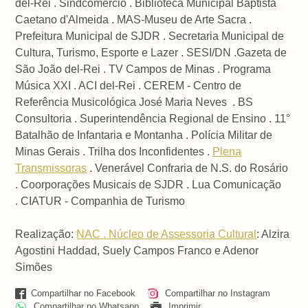
del-Rei . Sindcomércio . Biblioteca Municipal Baptista
Caetano d'Almeida . MAS-Museu de Arte Sacra .
Prefeitura Municipal de SJDR . Secretaria Municipal de
Cultura, Turismo, Esporte e Lazer . SESI/DN .Gazeta de
São João del-Rei . TV Campos de Minas . Programa
Música XXI . ACI del-Rei . CEREM - Centro de
Referência Musicológica José Maria Neves . BS
Consultoria . Superintendência Regional de Ensino . 11°
Batalhão de Infantaria e Montanha . Polícia Militar de
Minas Gerais . Trilha dos Inconfidentes .
Plena
Transmissoras
. Venerável Confraria de N.S. do Rosário
. Coorporações Musicais de SJDR . Lua Comunicação
.
CIATUR - Companhia de Turismo
Realização:
NAC . Núcleo de Assessoria Cultural
: Alzira
Agostini Haddad, Suely Campos Franco e Adenor
Simões
Compartilhar no Facebook
Compartilhar no Instagram
Compartilhar no Whatsapp
Imprimir