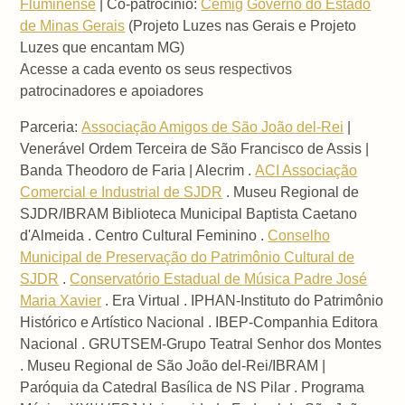
Fluminense
| Co-patrocínio:
Cemig
Governo do Estado
de Minas Gerais
(Projeto Luzes nas Gerais e Projeto
Luzes que encantam MG)
Acesse a cada evento os seus respectivos
patrocinadores e apoiadores
Parceria:
Associação Amigos de São João del-Rei
|
Venerável Ordem Terceira de São Francisco de Assis |
Banda Theodoro de Faria | Alecrim .
ACI Associação
Comercial e Industrial de SJDR
. Museu Regional de
SJDR/IBRAM Biblioteca Municipal Baptista Caetano
d'Almeida . Centro Cultural Feminino .
Conselho
Municipal de Preservação do Patrimônio Cultural de
SJDR
.
Conservatório Estadual de Música Padre José
Maria Xavier
. Era Virtual . IPHAN-Instituto do Patrimônio
Histórico e Artístico Nacional . IBEP-Companhia Editora
Nacional . GRUTSEM-Grupo Teatral Senhor dos Montes
. Museu Regional de São João del-Rei/IBRAM |
Paróquia da Catedral Basílica de NS Pilar . Programa