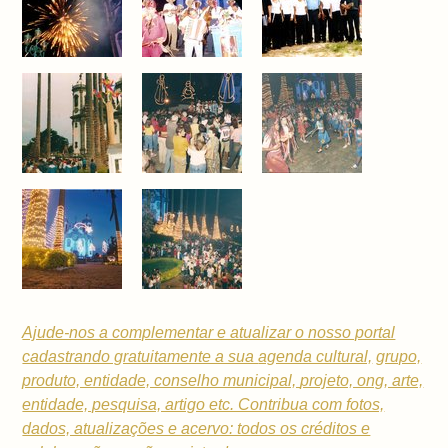
Ajude-nos a complementar e atualizar o nosso portal
cadastrando gratuitamente a sua
agenda cultural,
grupo,
produto, entidade, conselho municipal,
projeto, ong, arte,
entidade, pesquisa, artigo etc. Contribua com fotos,
dados, atualizações e acervo: todos os créditos e