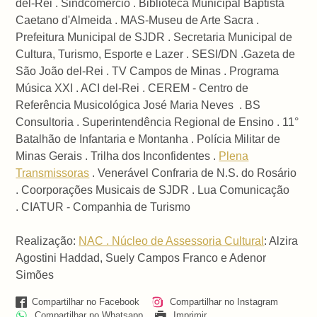
del-Rei . Sindcomércio . Biblioteca Municipal Baptista
Caetano d'Almeida . MAS-Museu de Arte Sacra .
Prefeitura Municipal de SJDR . Secretaria Municipal de
Cultura, Turismo, Esporte e Lazer . SESI/DN .Gazeta de
São João del-Rei . TV Campos de Minas . Programa
Música XXI . ACI del-Rei . CEREM - Centro de
Referência Musicológica José Maria Neves . BS
Consultoria . Superintendência Regional de Ensino . 11°
Batalhão de Infantaria e Montanha . Polícia Militar de
Minas Gerais . Trilha dos Inconfidentes .
Plena
Transmissoras
. Venerável Confraria de N.S. do Rosário
. Coorporações Musicais de SJDR . Lua Comunicação
.
CIATUR - Companhia de Turismo
Realização:
NAC . Núcleo de Assessoria Cultural
: Alzira
Agostini Haddad, Suely Campos Franco e Adenor
Simões
Compartilhar no Facebook
Compartilhar no Instagram
Compartilhar no Whatsapp
Imprimir