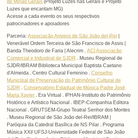
de Minas Gerais
(Projeto Luzes nas Gerais e Projeto
Luzes que encantam MG)
Acesse a cada evento os seus respectivos
patrocinadores e apoiadores
Parceria:
Associação Amigos de São João del-Rei
|
Venerável Ordem Terceira de São Francisco de Assis |
Banda Theodoro de Faria | Alecrim .
ACI Associação
Comercial e Industrial de SJDR
. Museu Regional de
SJDR/IBRAM Biblioteca Municipal Baptista Caetano
d'Almeida . Centro Cultural Feminino .
Conselho
Municipal de Preservação do Patrimônio Cultural de
SJDR
.
Conservatório Estadual de Música Padre José
Maria Xavier
. Era Virtual . IPHAN-Instituto do Patrimônio
Histórico e Artístico Nacional . IBEP-Companhia Editora
Nacional . GRUTSEM-Grupo Teatral Senhor dos Montes
. Museu Regional de São João del-Rei/IBRAM |
Paróquia da Catedral Basílica de NS Pilar . Programa
Música XXI/ UFSJ-Universidade Federal de São João