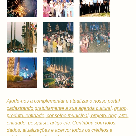
Ajude-nos a complementar e atualizar o nosso portal
cadastrando gratuitamente a sua
agenda cultural,
grupo,
produto, entidade, conselho municipal,
projeto, ong, arte,
entidade, pesquisa, artigo etc. Contribua com fotos,
dados, atualizações e acervo: todos os créditos e