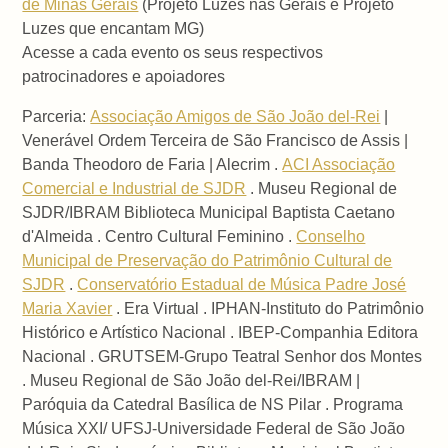
de Minas Gerais
(Projeto Luzes nas Gerais e Projeto
Luzes que encantam MG)
Acesse a cada evento os seus respectivos
patrocinadores e apoiadores
Parceria:
Associação Amigos de São João del-Rei
|
Venerável Ordem Terceira de São Francisco de Assis |
Banda Theodoro de Faria | Alecrim .
ACI Associação
Comercial e Industrial de SJDR
. Museu Regional de
SJDR/IBRAM Biblioteca Municipal Baptista Caetano
d'Almeida . Centro Cultural Feminino .
Conselho
Municipal de Preservação do Patrimônio Cultural de
SJDR
.
Conservatório Estadual de Música Padre José
Maria Xavier
. Era Virtual . IPHAN-Instituto do Patrimônio
Histórico e Artístico Nacional . IBEP-Companhia Editora
Nacional . GRUTSEM-Grupo Teatral Senhor dos Montes
. Museu Regional de São João del-Rei/IBRAM |
Paróquia da Catedral Basílica de NS Pilar . Programa
Música XXI/ UFSJ-Universidade Federal de São João