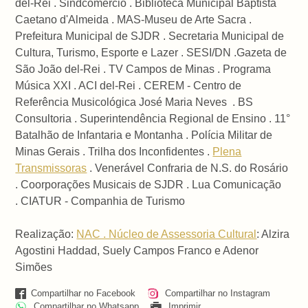
del-Rei . Sindcomércio . Biblioteca Municipal Baptista
Caetano d'Almeida . MAS-Museu de Arte Sacra .
Prefeitura Municipal de SJDR . Secretaria Municipal de
Cultura, Turismo, Esporte e Lazer . SESI/DN .Gazeta de
São João del-Rei . TV Campos de Minas . Programa
Música XXI . ACI del-Rei . CEREM - Centro de
Referência Musicológica José Maria Neves . BS
Consultoria . Superintendência Regional de Ensino . 11°
Batalhão de Infantaria e Montanha . Polícia Militar de
Minas Gerais . Trilha dos Inconfidentes .
Plena
Transmissoras
. Venerável Confraria de N.S. do Rosário
. Coorporações Musicais de SJDR . Lua Comunicação
.
CIATUR - Companhia de Turismo
Realização:
NAC . Núcleo de Assessoria Cultural
: Alzira
Agostini Haddad, Suely Campos Franco e Adenor
Simões
Compartilhar no Facebook
Compartilhar no Instagram
Compartilhar no Whatsapp
Imprimir