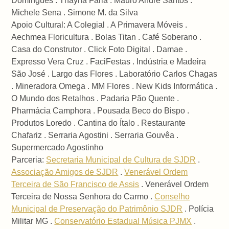
Domingues . Thayná Faria . Mauro André Santos .
Michele Sena . Simone M. da Silva
Apoio Cultural: A Colegial . A Primavera Móveis .
Aechmea Floricultura . Bolas Titan . Café Soberano .
Casa do Construtor . Click Foto Digital . Damae .
Expresso Vera Cruz . FaciFestas . Indústria e Madeira
São José . Largo das Flores . Laboratório Carlos Chagas
. Mineradora Omega . MM Flores . New Kids Informática .
O Mundo dos Retalhos . Padaria Pão Quente .
Pharmácia Camphora . Pousada Beco do Bispo .
Produtos Loredo . Cantina do Ítalo . Restaurante
Chafariz . Serraria Agostini . Serraria Gouvêa .
Supermercado Agostinho
Parceria:
Secretaria Municipal de Cultura de SJDR
.
Associação Amigos de SJDR
.
Venerável Ordem
Terceira de São Francisco de Assis
. Venerável Ordem
Terceira de Nossa Senhora do Carmo .
Conselho
Municipal de Preservação do Patrimônio SJDR
. Polícia
Militar MG .
Conservatório Estadual Música PJMX
.