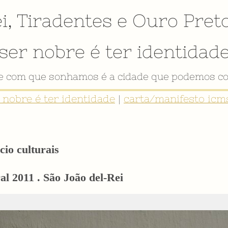
i
,
Tiradentes
e
Ouro Pret
ser nobre é ter identidad
VÍDEO INSTITUCIONAL
r nobre é ter identidade
|
carta/manifesto icms
cio culturais
l 2011 . São João del-Rei