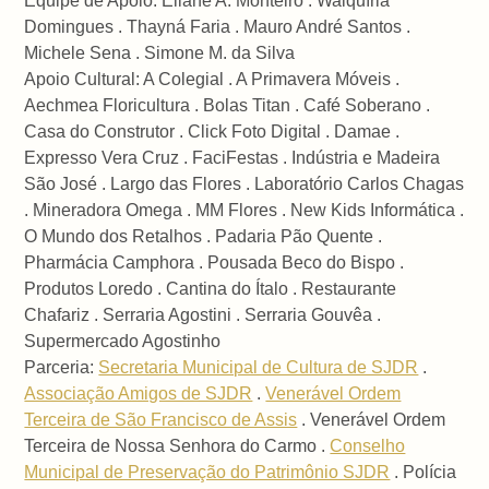
Equipe de Apoio: Eliane A. Monteiro . Walquíria
Domingues . Thayná Faria . Mauro André Santos .
Michele Sena . Simone M. da Silva
Apoio Cultural: A Colegial . A Primavera Móveis .
Aechmea Floricultura . Bolas Titan . Café Soberano .
Casa do Construtor . Click Foto Digital . Damae .
Expresso Vera Cruz . FaciFestas . Indústria e Madeira
São José . Largo das Flores . Laboratório Carlos Chagas
. Mineradora Omega . MM Flores . New Kids Informática .
O Mundo dos Retalhos . Padaria Pão Quente .
Pharmácia Camphora . Pousada Beco do Bispo .
Produtos Loredo . Cantina do Ítalo . Restaurante
Chafariz . Serraria Agostini . Serraria Gouvêa .
Supermercado Agostinho
Parceria:
Secretaria Municipal de Cultura de SJDR
.
Associação Amigos de SJDR
.
Venerável Ordem
Terceira de São Francisco de Assis
. Venerável Ordem
Terceira de Nossa Senhora do Carmo .
Conselho
Municipal de Preservação do Patrimônio SJDR
. Polícia