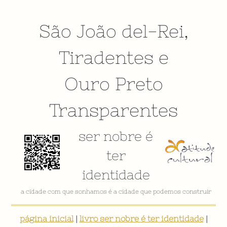
São João del-Rei
,
Tiradentes
e
Ouro Preto
Transparentes
ser nobre é
ter
identidade
a cidade com que sonhamos é a cidade que podemos construir
página inicial
|
livro ser nobre é ter identidade
|