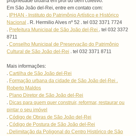
propriedade urbana em prol do bem coletivo.
Em São João del-Rei, entre em contato com:
.
IPHAN - Instituto do Patrimônio Artístico e Histórico
Nacional
. R. Hermilio Alves nº 52 . tel 032 3371 7724
.
Prefeitura Municipal de São João del-Rei
. tel 032 3372
8711
.
Conselho Municipal de Preservação do Patrimônio
Cultural de São João del-Rei
. tel 032 3371 8711
Mais informações:
.
Cartilha de São João del-Rei
.
Formação urbana da cidade de São João del-Rei .
Roberto Maldos
.
Plano Diretor de São João del-Rei
.
Dicas para quem quer construir, reformar, restaurar ou
pintar o seu imóvel
.
Código de Obras de São João del-Rei
.
Código de Postura de São João del-Rei
. Delimitação da Poligonal do Centro Histórico de São