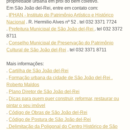
propriedade urbana em prol do bem coletivo.
Em São João del-Rei, entre em contato com:
.
IPHAN - Instituto do Patrimônio Artístico e Histórico
Nacional
. R. Hermilio Alves nº 52 . tel 032 3371 7724
.
Prefeitura Municipal de São João del-Rei
. tel 032 3372
8711
.
Conselho Municipal de Preservação do Patrimônio
Cultural de São João del-Rei
. tel 032 3371 8711
Mais informações:
.
Cartilha de São João del-Rei
.
Formação urbana da cidade de São João del-Rei .
Roberto Maldos
.
Plano Diretor de São João del-Rei
.
Dicas para quem quer construir, reformar, restaurar ou
pintar o seu imóvel
.
Código de Obras de São João del-Rei
.
Código de Postura de São João del-Rei
. Delimitação da Poligonal do Centro Histórico de São