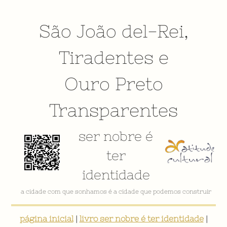
São João del-Rei
,
Tiradentes
e
Ouro Preto
Transparentes
ser nobre é
ter
identidade
a cidade com que sonhamos é a cidade que podemos construir
página inicial
|
livro ser nobre é ter identidade
|