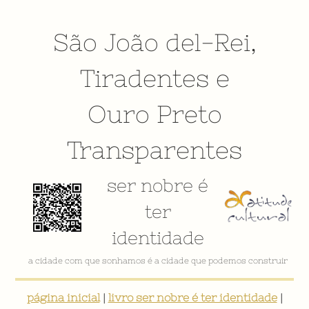
São João del-Rei
,
Tiradentes
e
Ouro Preto
Transparentes
ser nobre é
ter
identidade
a cidade com que sonhamos é a cidade que podemos construir
página inicial
|
livro ser nobre é ter identidade
|